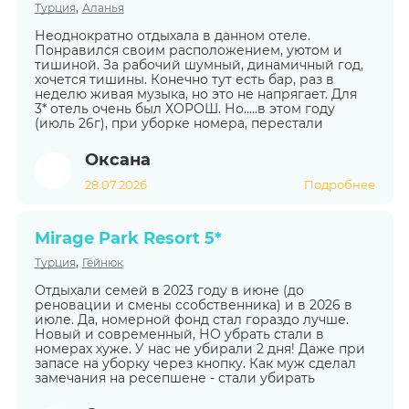
,
Турция
Аланья
Неоднократно отдыхала в данном отеле.
Понравился своим расположением, уютом и
тишиной. За рабочий шумный, динамичный год,
хочется тишины. Конечно тут есть бар, раз в
неделю живая музыка, но это не напрягает. Для
3* отель очень был ХОРОШ. Но.....в этом году
(июль 26г), при уборке номера, перестали
Оксана
28.07.2026
Подробнее
Mirage Park Resort 5*
,
Турция
Гёйнюк
Отдыхали семей в 2023 году в июне (до
реновации и смены ссобственника) и в 2026 в
июле. Да, номерной фонд стал гораздо лучше.
Новый и современный, НО убрать стали в
номерах хуже. У нас не убирали 2 дня! Даже при
запасе на уборку через кнопку. Как муж сделал
замечания на ресепшене - стали убирать