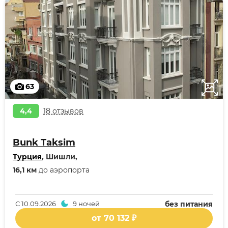
63
4,4
18 отзывов
Bunk Taksim
Турция
, Шишли,
16,1 км
до аэропорта
С
10.09.2026
9 ночей
без питания
от 70 132 ₽