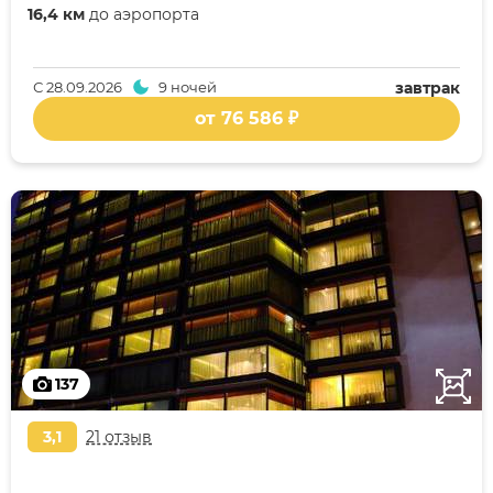
16,4 км
до аэропорта
С
28.09.2026
9 ночей
завтрак
от 76 586 ₽
137
3,1
21 отзыв