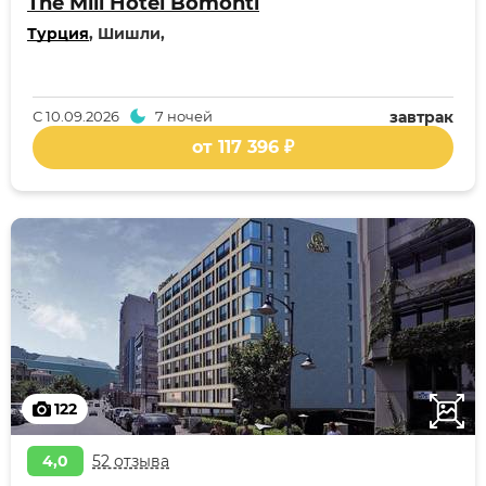
The Mill Hotel Bomonti
Турция
, Шишли,
С
10.09.2026
7 ночей
завтрак
от 117 396 ₽
122
4,0
52 отзыва