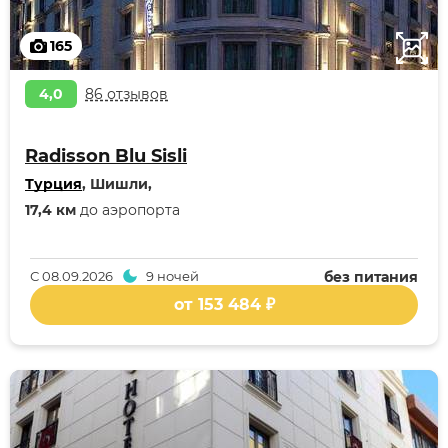
165
4,0
86 отзывов
Radisson Blu Sisli
Турция
, Шишли,
17,4 км
до аэропорта
С
08.09.2026
9 ночей
без питания
от 153 484 ₽