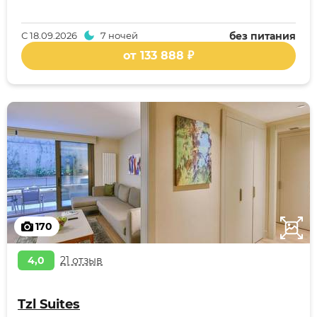
С
18.09.2026
7 ночей
без питания
от 133 888 ₽
170
4,0
21 отзыв
Tzl Suites