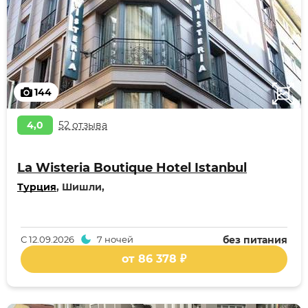
144
4,0
52 отзыва
La Wisteria Boutique Hotel Istanbul
Турция
, Шишли,
С
12.09.2026
7 ночей
без питания
от 86 378 ₽