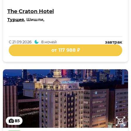
The Craton Hotel
Турция
, Шишли,
С
21.09.2026
8 ночей
завтрак
от 117 988 ₽
85