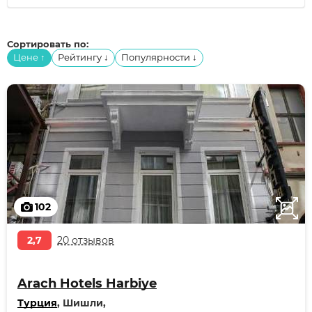
Сортировать по:
Цене
Рейтингу
Популярности
↑
↓
↓
102
2,7
20 отзывов
Arach Hotels Harbiye
Турция
, Шишли,