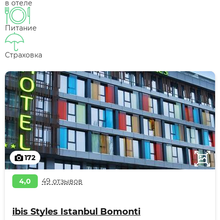
в отеле
Питание
Страховка
172
4,0
49 отзывов
ibis Styles Istanbul Bomonti