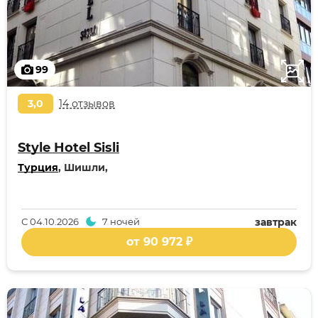
99
3,0
14 отзывов
Style Hotel Sisli
Турция
, Шишли,
С
04.10.2026
7 ночей
завтрак
от 90 972 ₽