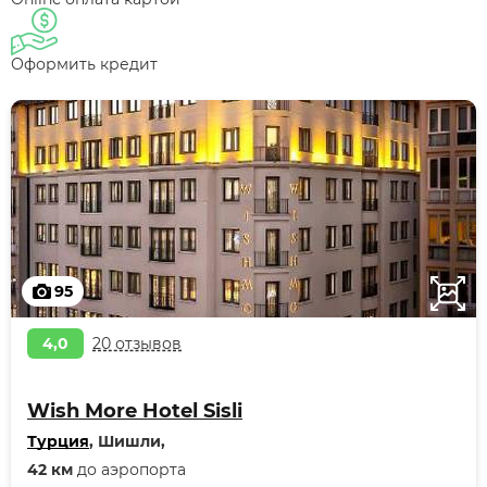
Оформить кредит
95
4,0
20 отзывов
Wish More Hotel Sisli
Турция
, Шишли,
42 км
до аэропорта