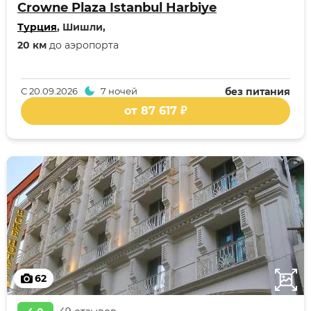
Crowne Plaza Istanbul Harbiye
Турция
, Шишли,
20 км
до аэропорта
С
20.09.2026
7 ночей
без питания
от 87 617 ₽
62