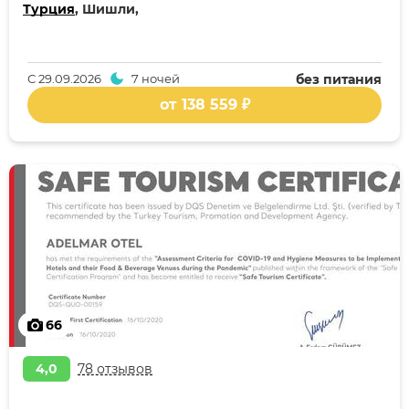
Турция
, Шишли,
С
29.09.2026
7 ночей
без питания
от 138 559 ₽
66
4,0
78 отзывов