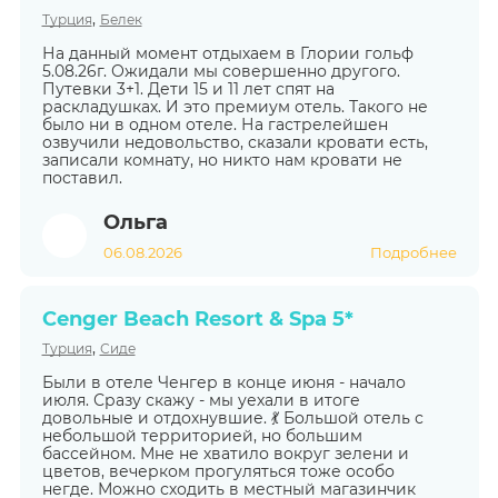
,
Турция
Белек
На данный момент отдыхаем в Глории гольф
5.08.26г. Ожидали мы совершенно другого.
Путевки 3+1. Дети 15 и 11 лет спят на
раскладушках. И это премиум отель. Такого не
было ни в одном отеле. На гастрелейшен
озвучили недовольство, сказали кровати есть,
записали комнату, но никто нам кровати не
поставил.
Ольга
06.08.2026
Подробнее
Cenger Beach Resort & Spa 5*
,
Турция
Сиде
Были в отеле Ченгер в конце июня - начало
июля. Сразу скажу - мы уехали в итоге
довольные и отдохнувшие. 💃 Большой отель с
небольшой территорией, но большим
бассейном. Мне не хватило вокруг зелени и
цветов, вечерком прогуляться тоже особо
негде. Можно сходить в местный магазинчик