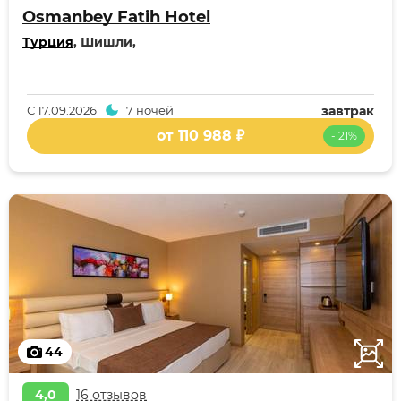
Osmanbey Fatih Hotel
Турция
, Шишли,
С
17.09.2026
7 ночей
завтрак
от 110 988 ₽
- 21%
44
4,0
16 отзывов