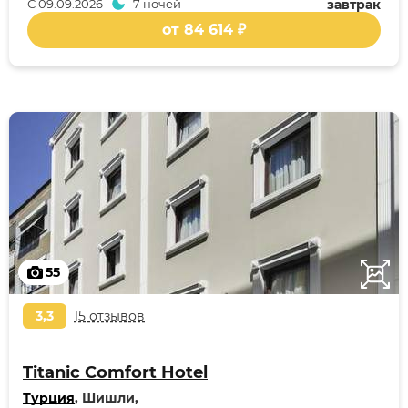
С
09.09.2026
7 ночей
завтрак
от 84 614 ₽
55
3,3
15 отзывов
Titanic Comfort Hotel
Турция
, Шишли,