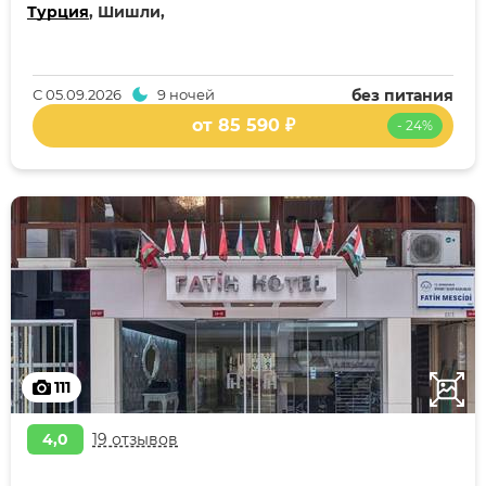
Турция
, Шишли,
С
05.09.2026
9 ночей
без питания
от 85 590 ₽
- 24%
111
4,0
19 отзывов