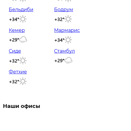
Бельдиби
Бодрум
+34°
+32°
Кемер
Мармарис
+29°
+34°
Сиде
Стамбул
+29°
+32°
Фетхие
+32°
Наши офисы