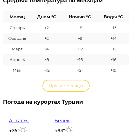
Средняя температура по месяцам
Месяц
Днем °C
Ночью °C
Воды °C
Январь
+2
+8
+15
Февраль
+2
+9
+14
Март
+4
+12
+15
Апрель
+8
+16
+16
Май
+12
+21
+19
Другие месяцы
Погода на курортах Турции
Анталья
Белек
+35°
+34°