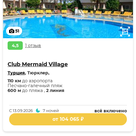
51
4,5
1 отзыв
Club Mermaid Village
Турция
, Тюрклер,
110 км
до аэропорта
Песчано-галечный пляж
600 м
до пляжа ,
2 линия
С
13.09.2026
7 ночей
всё включено
от 104 065 ₽