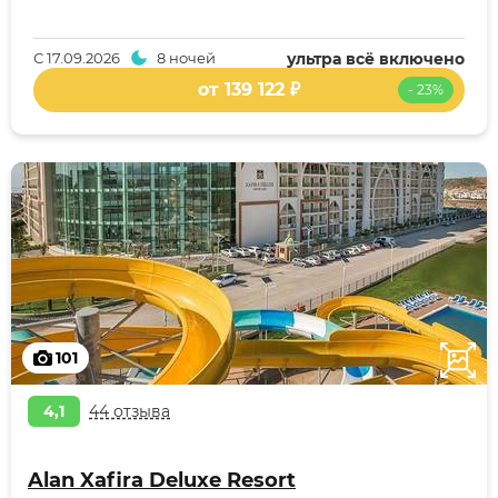
С
17.09.2026
8 ночей
ультра всё включено
от 139 122 ₽
- 23%
101
4,1
44 отзыва
Alan Xafira Deluxe Resort