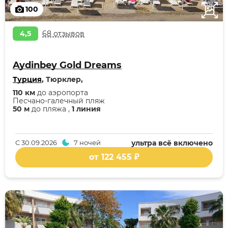
100
4,5
68 отзывов
Aydinbey Gold Dreams
Турция
, Тюрклер,
110 км
до аэропорта
Песчано-галечный пляж
50 м
до пляжа ,
1 линия
С
30.09.2026
7 ночей
ультра всё включено
от 122 455 ₽