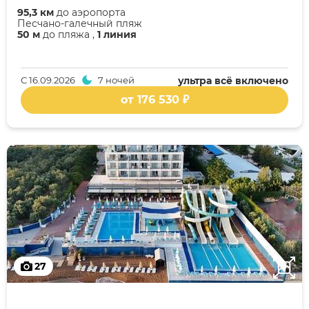
95,3 км
до аэропорта
Песчано-галечный пляж
50 м
до пляжа ,
1 линия
С
16.09.2026
7 ночей
ультра всё включено
от 176 530 ₽
27