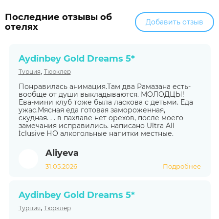
Последние отзывы об
Добавить отзыв
отелях
Aydinbey Gold Dreams 5*
,
Турция
Тюрклер
Понравилась анимация.Там два Рамазана есть-
вообще от души выкладываются. МОЛОДЦЫ!
Ева-мини клуб тоже была ласкова с детьми. Еда
ужас.Мясная еда готовая замороженная,
скудная. . . в пахлаве нет орехов, после моего
замечания исправились. написано Ultra All
İclusive НО алкогольные напитки местные.
Aliyeva
31.05.2026
Подробнее
Aydinbey Gold Dreams 5*
,
Турция
Тюрклер