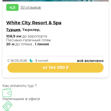
4,5
50 отзывов
White City Resort & Spa
Турция
, Тюрклер,
108,9 км
до аэропорта
Песчано-галечный пляж
20 м
до пляжа ,
1 линия
С
18.09.2026
9 ночей
всё включено
от 144 090 ₽
Как оплатить тур ?
Наличными в офисе