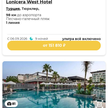
Lonicera West Hotel
Турция
, Тюрклер,
98 км
до аэропорта
Песчано-галечный пляж
1 линия
С
06.09.2026
9 ночей
ультра всё включено
от 151 810 ₽
81