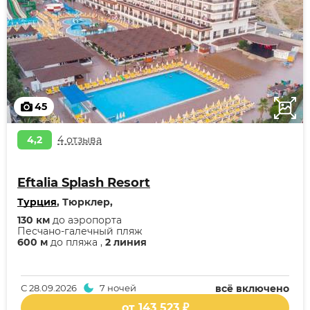
45
4,2
4 отзыва
Eftalia Splash Resort
Турция
, Тюрклер,
130 км
до аэропорта
Песчано-галечный пляж
600 м
до пляжа ,
2 линия
С
28.09.2026
7 ночей
всё включено
от 143 523 ₽