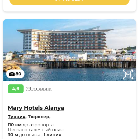
80
4,6
29 отзывов
Mary Hotels Alanya
Турция
, Тюрклер,
110 км
до аэропорта
Песчано-галечный пляж
30 м
до пляжа ,
1 линия