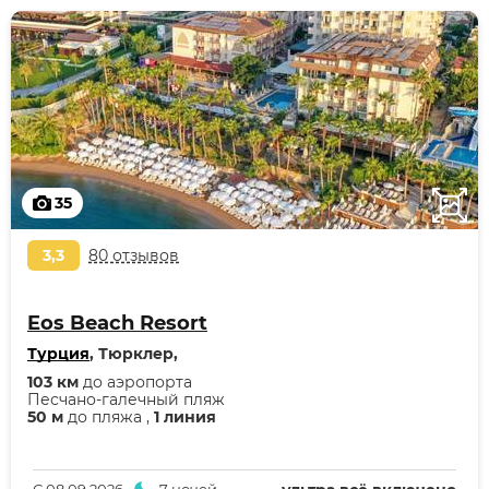
35
3,3
80 отзывов
Eos Beach Resort
Турция
, Тюрклер,
103 км
до аэропорта
Песчано-галечный пляж
50 м
до пляжа ,
1 линия