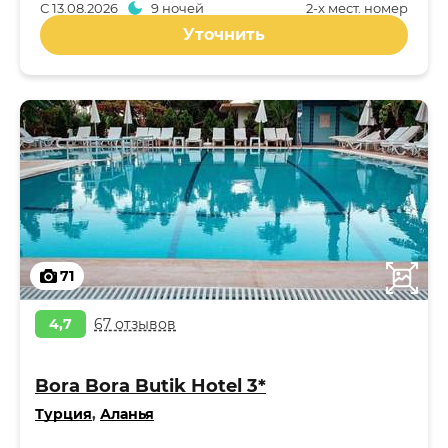
С
13.08.2026
9 ночей
2-x мест. номер
Уточнить
71
4,7
67 отзывов
Bora Bora Butik Hotel 3*
Турция
,
Аланья