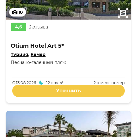
10
4,6
3 отзыва
Otium Hotel Art 5*
Турция
,
Кемер
Песчано-галечный пляж
С
13.08.2026
12 ночей
2-x мест. номер
Уточнить