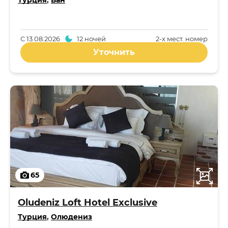
Турция
,
Ван
С
13.08.2026
12 ночей
2-x мест. номер
Уточнить
65
Oludeniz Loft Hotel Exclusive
Турция
,
Олюдениз