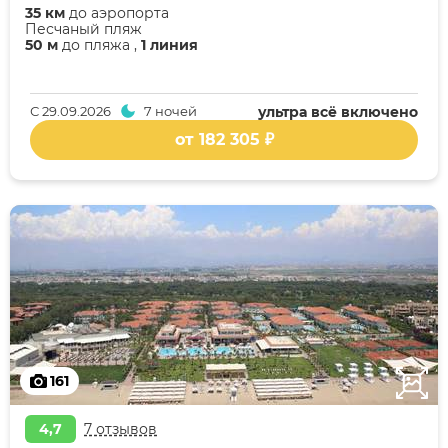
35 км
до аэропорта
Песчаный пляж
50 м
до пляжа ,
1 линия
С
29.09.2026
7 ночей
ультра всё включено
от 182 305 ₽
161
4,7
7 отзывов