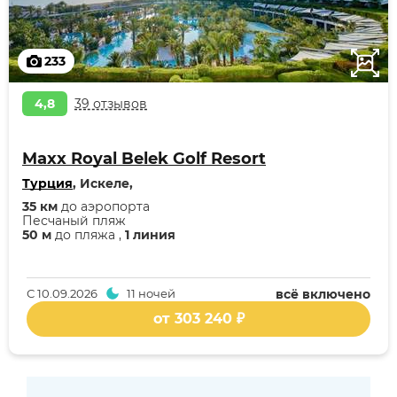
233
4,8
39 отзывов
Maxx Royal Belek Golf Resort
Турция
, Искеле,
35 км
до аэропорта
Песчаный пляж
50 м
до пляжа ,
1 линия
С
10.09.2026
11 ночей
всё включено
от 303 240 ₽