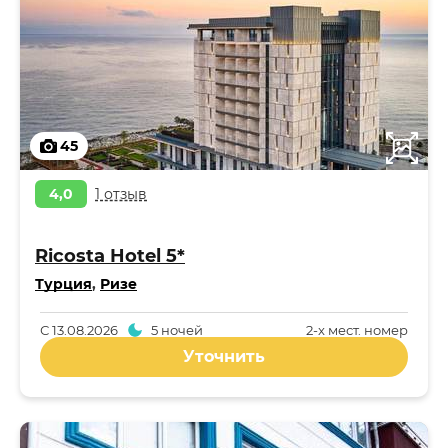
45
4,0
1 отзыв
Ricosta Hotel 5*
Турция
,
Ризе
С
13.08.2026
5 ночей
2-x мест. номер
Уточнить