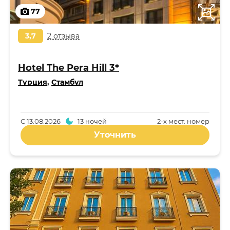
77
3,7
2 отзыва
Hotel The Pera Hill 3*
Турция
,
Стамбул
С
13.08.2026
13 ночей
2-x мест. номер
Уточнить