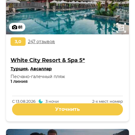
81
3,0
247 отзывов
White City Resort & Spa 5*
Турция
,
Авсаллар
Песчано-галечный пляж
1 линия
С
13.08.2026
3 ночи
2-x мест. номер
Уточнить