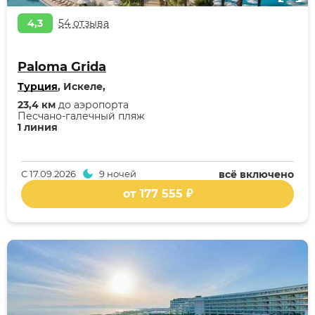
4,3
54 отзыва
Paloma Grida
Турция
, Искеле,
23,4 км
до аэропорта
Песчано-галечный пляж
1 линия
С
17.09.2026
9 ночей
всё включено
от 177 555 ₽