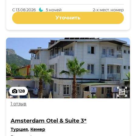
С
13.08.2026
5 ночей
2-x мест. номер
Уточнить
128
1 отзыв
Amsterdam Otel & Suite 3*
Турция
,
Кемер