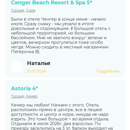
Cenger Beach Resort & Spa 5*
,
Турция
Сиде
Были в отеле Ченгер в конце июня - начало
июля. Сразу скажу - мы уехали в итоге
довольные и отдохнувшие. 💃 Большой отель с
небольшой территорией, но большим
бассейном. Мне не хватило вокруг зелени и
цветов, вечерком прогуляться тоже особо
негде. Можно сходить в местный магазинчик
Пятёрочка 🤣,
Наталья
31.07.2026
Подробнее
Astoria 4*
,
Турция
Кемер
Кемер мы любим! Начнем с этого. Отель
расположен прямо в центре, все в пешей
доступности. и центр и море, никуда не надо
ездить. Это тоже большой + во время отдыха.
Отдыхали в июле 2026г. два взрослых. По
приезду заселились на 3 эт. балкон выходил на