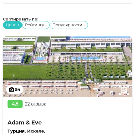
Сортировать по:
Цене
Рейтингу
Популярности
↑
↓
↓
54
4,5
22 отзыва
Adam & Eve
Турция
, Искеле,