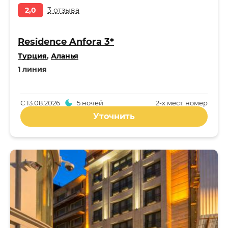
2,0
3 отзыва
Residence Anfora 3*
Турция
,
Аланья
1 линия
С
13.08.2026
5 ночей
2-x мест. номер
Уточнить