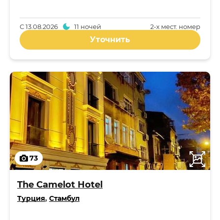
С
13.08.2026
11 ночей
2-x мест. номер
Уточнить
73
The Camelot Hotel
Турция
,
Стамбул