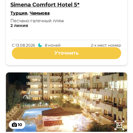
Simena Comfort Hotel 5*
Турция
,
Чамьюва
Песчано-галечный пляж
2 линия
С
13.08.2026
8 ночей
2-x мест. номер
Уточнить
10