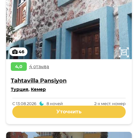
46
4,0
4 отзыва
Tahtavilla Pansiyon
Турция
,
Кемер
С
13.08.2026
8 ночей
2-x мест. номер
Уточнить