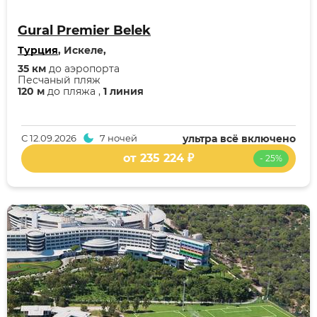
Gural Premier Belek
Турция
, Искеле,
35 км
до аэропорта
Песчаный пляж
120 м
до пляжа ,
1 линия
С
12.09.2026
7 ночей
ультра всё включено
от 235 224 ₽
- 25%