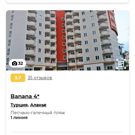
32
3,7
35 отзывов
Banana 4*
Турция
,
Аланья
Песчано-галечный пляж
1 линия