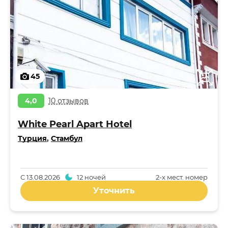
45
4,0
10 отзывов
White Pearl Apart Hotel
Турция
,
Стамбул
С
13.08.2026
12 ночей
2-x мест. номер
Уточнить