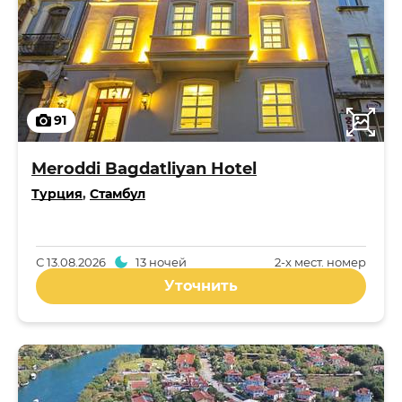
91
Meroddi Bagdatliyan Hotel
Турция
,
Стамбул
С
13.08.2026
13 ночей
2-x мест. номер
Уточнить