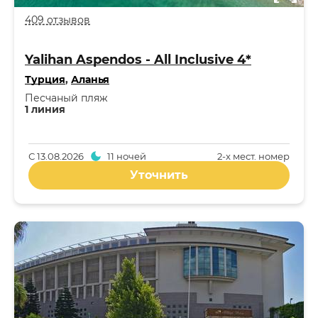
409 отзывов
Yalihan Aspendos - All Inclusive 4*
Турция
,
Аланья
Песчаный пляж
1 линия
С
13.08.2026
11 ночей
2-x мест. номер
Уточнить