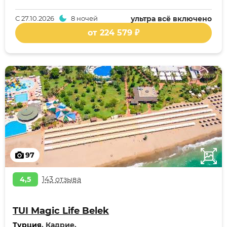
С
27.10.2026
8 ночей
ультра всё включено
от 224 579 ₽
97
4,5
143 отзыва
TUI Magic Life Belek
Турция
, Кадрие,