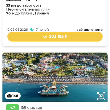
33 км
до аэропорта
Песчано-галечный пляж
70 м
до пляжа ,
1 линия
С
06.09.2026
7 ночей
всё включено
от 203 193 ₽
148
4,7
169 отзывов