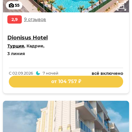
55
2,9
9 отзывов
Dionisus Hotel
Турция
, Кадрие,
3 линия
С
02.09.2026
7 ночей
всё включено
от 104 757 ₽