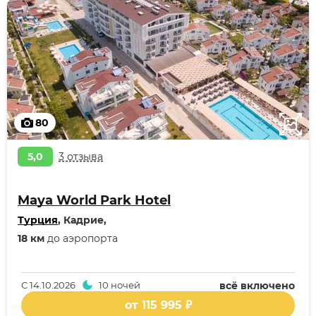
80
5,0
3 отзыва
Maya World Park Hotel
Турция
, Кадрие,
18 км
до аэропорта
С
14.10.2026
10 ночей
всё включено
от 115 995 ₽