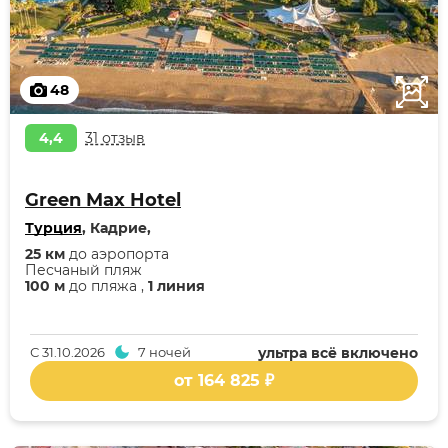
48
4,4
31 отзыв
Green Max Hotel
Турция
, Кадрие,
25 км
до аэропорта
Песчаный пляж
100 м
до пляжа ,
1 линия
С
31.10.2026
7 ночей
ультра всё включено
от 164 825 ₽