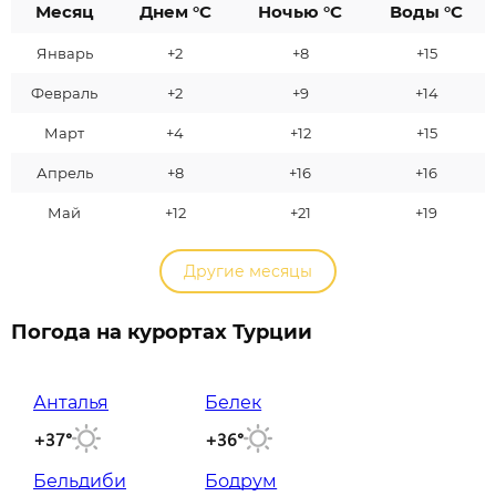
Месяц
Днем °C
Ночью °C
Воды °C
Январь
+2
+8
+15
Февраль
+2
+9
+14
Март
+4
+12
+15
Апрель
+8
+16
+16
Май
+12
+21
+19
Другие месяцы
Погода на курортах Турции
Анталья
Белек
+37°
+36°
Бельдиби
Бодрум