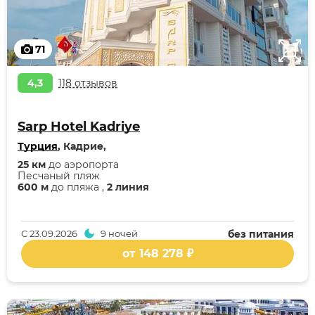
71
4,3
118 отзывов
Sarp Hotel Kadriye
Турция
, Кадрие,
25 км
до аэропорта
Песчаный пляж
600 м
до пляжа ,
2 линия
С
23.09.2026
9 ночей
без питания
от 148 278 ₽