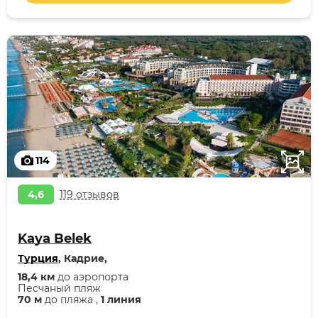
114
4,6
119 отзывов
Kaya Belek
Турция
, Кадрие,
18,4 км
до аэропорта
Песчаный пляж
70 м
до пляжа ,
1 линия