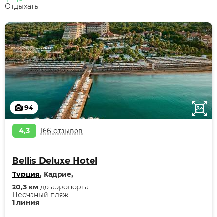
Отдыхать
94
4,3
166 отзывов
Bellis Deluxe Hotel
Турция
, Кадрие,
20,3 км
до аэропорта
Песчаный пляж
1 линия