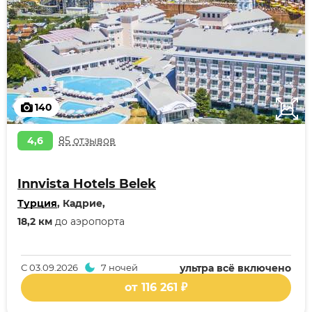
140
4,6
85 отзывов
Innvista Hotels Belek
Турция
, Кадрие,
18,2 км
до аэропорта
С
03.09.2026
7 ночей
ультра всё включено
от 116 261 ₽